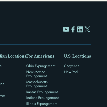
ian Locations
For Americans
U.S. Locations
al
Ohio Expungement
Cheyenne
New Mexico
New York
Expungement
o
Massachusetts
ton
Expungement
y
Kansas Expungement
ver
Indiana Expungement
Illinois Expungement