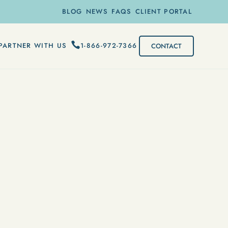
BLOG
NEWS
FAQS
CLIENT PORTAL
1-866-972-7366
PARTNER WITH US
CONTACT