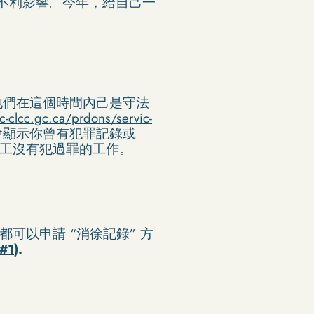
不利影響。今年，給自己一
明他們在這個時間內己是守法
-clcc.gc.ca/prdons/servic-
不會顯示你曾有犯罪記錄或
員工沒有犯過罪的工作。
可以申請 “消徐記錄” 方
l#1
).