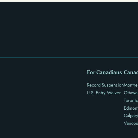
For Canadians
Canad
Record Suspension
Montre
U.S. Entry Waiver
Ottawa
Toront
Edmon
Calgar
Vancou