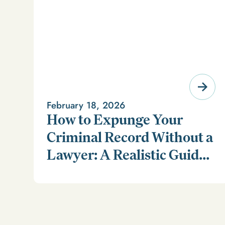
February 18, 2026
How to Expunge Your
Criminal Record Without a
Lawyer: A Realistic Guide
Learn how to expunge your criminal record without a
(and a Smarter
lawyer in our realistic guide.
Alternative)