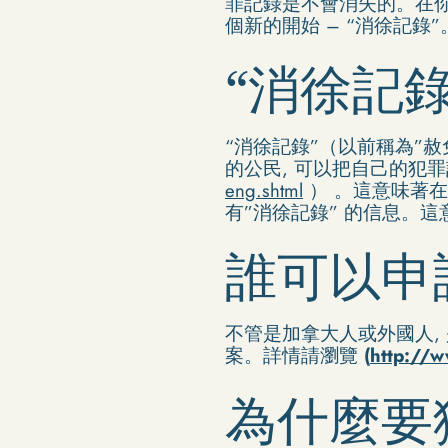
罪記錄是不會消失的。在
個新的開始 – “消徐記錄”
“消徐記
“消徐記錄”（以前稱為”
的公民, 可以把自己的犯
eng.shtml
） 。這意味著在
有”消徐記錄” 的信息。
誰可以申
不管是加拿大人或外國人, 
案。詳情請瀏覽
(
http://w
為什麼要