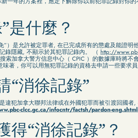
你新一年的方案裡，應定下解除你以前犯罪記錄對你的
。
錄”是什麼？
赦免”）是允許被定罪者, 在已完成所有的懲處及能證
罪記錄隱藏, 不顯示於其犯罪記錄內。 （
http://www.pbc
搜索加拿大警方信息中心（ CPIC ）的數據庫時將
這意味著，你可以用無犯罪記錄的資格去申請一些要求
請“消徐記錄”
是違犯加拿大聯邦法律或在外國犯罪而被引渡回國者, 都
ww.pbc-clcc.gc.ca/infocntr/factsh/pardon-eng.shtm
獲得“消徐記錄”？